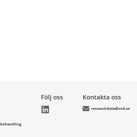
Följ oss
Kontakta oss
researchdata@snd.se
sbehandling