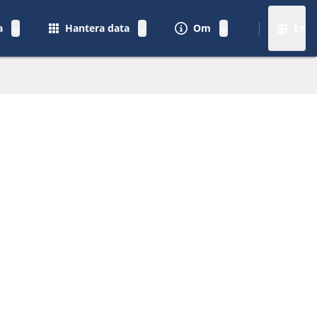
a
Hantera data
Om
En