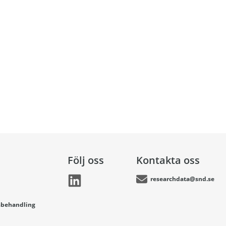
Följ oss
Kontakta oss
researchdata@snd.se
sbehandling