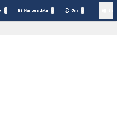
a
Hantera data
Om
En