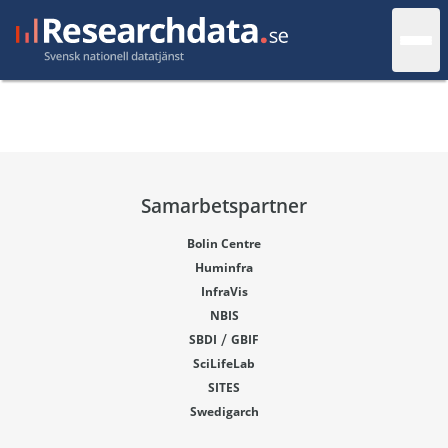
Samarbetspartner
Bolin Centre
Huminfra
InfraVis
NBIS
/
SBDI
GBIF
SciLifeLab
SITES
Swedigarch