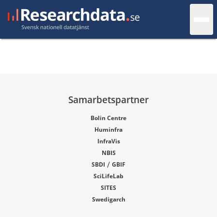
Samarbetspartner
Bolin Centre
Huminfra
InfraVis
NBIS
/
SBDI
GBIF
SciLifeLab
SITES
Swedigarch