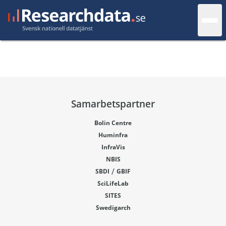
Samarbetspartner
Bolin Centre
Huminfra
InfraVis
NBIS
/
SBDI
GBIF
SciLifeLab
SITES
Swedigarch