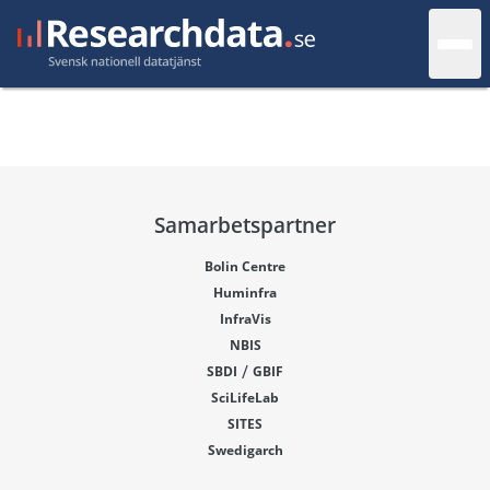
Samarbetspartner
Bolin Centre
Huminfra
InfraVis
NBIS
/
SBDI
GBIF
SciLifeLab
SITES
Swedigarch