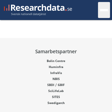
Samarbetspartner
Bolin Centre
Huminfra
InfraVis
NBIS
/
SBDI
GBIF
SciLifeLab
SITES
Swedigarch