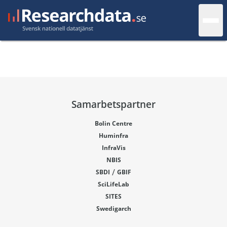
Samarbetspartner
Bolin Centre
Huminfra
InfraVis
NBIS
/
SBDI
GBIF
SciLifeLab
SITES
Swedigarch