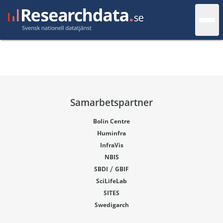
Samarbetspartner
Bolin Centre
Huminfra
InfraVis
NBIS
/
SBDI
GBIF
SciLifeLab
SITES
Swedigarch