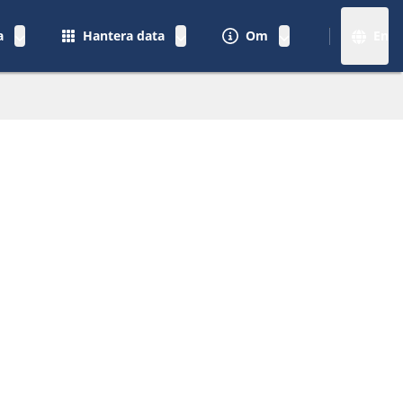
a
Hantera data
Om
En