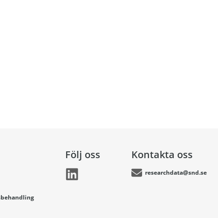
Följ oss
Kontakta oss
researchdata@snd.se
sbehandling