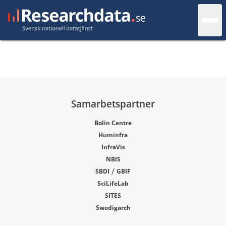
Samarbetspartner
Bolin Centre
Huminfra
InfraVis
NBIS
/
SBDI
GBIF
SciLifeLab
SITES
Swedigarch