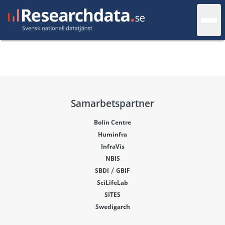
Samarbetspartner
Bolin Centre
Huminfra
InfraVis
NBIS
/
SBDI
GBIF
SciLifeLab
SITES
Swedigarch