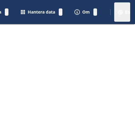
a
Hantera data
Om
En