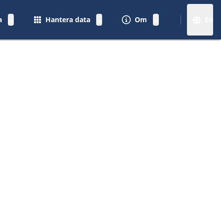
a
Hantera data
Om
En