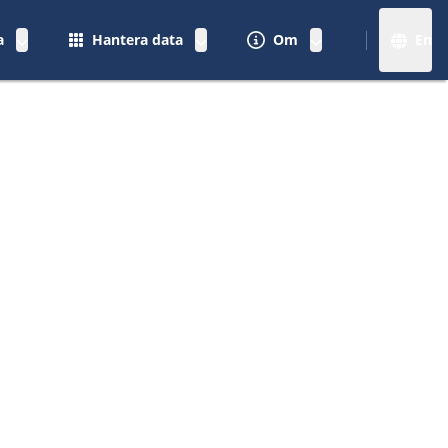
a
Hantera data
Om
En