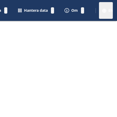
a
Hantera data
Om
En