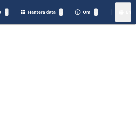
a
Hantera data
Om
En