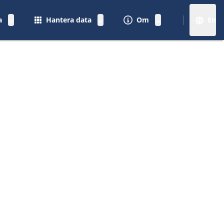
a
Hantera data
Om
En