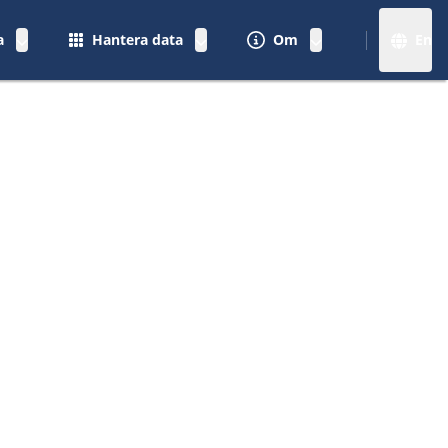
a
Hantera data
Om
En