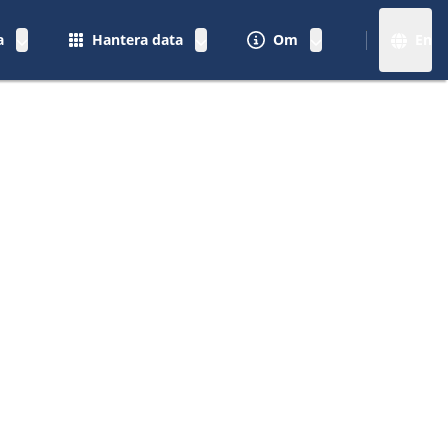
a
Hantera data
Om
En