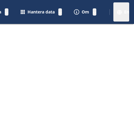
a
Hantera data
Om
En