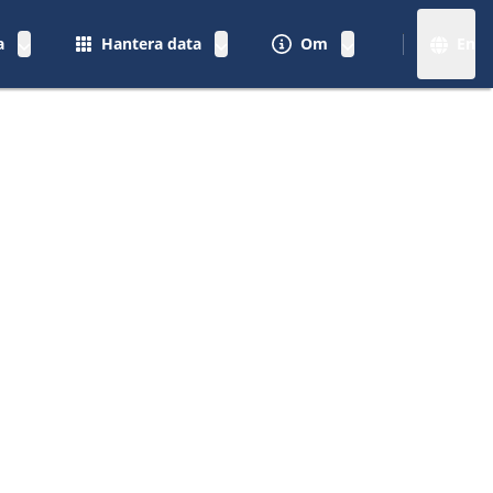
a
Hantera data
Om
En