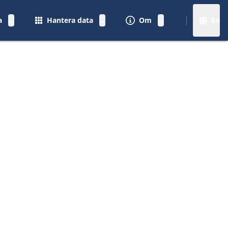
a
Hantera data
Om
En