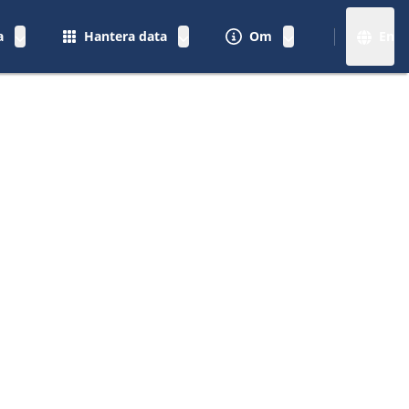
a
Hantera data
Om
En