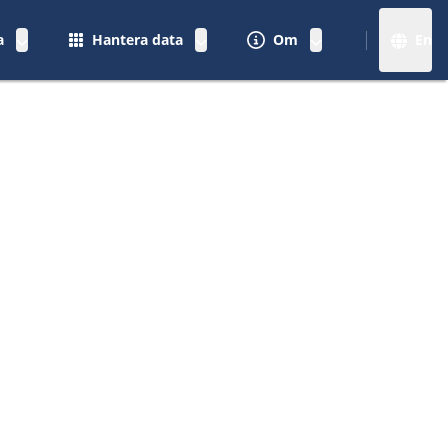
a
Hantera data
Om
En