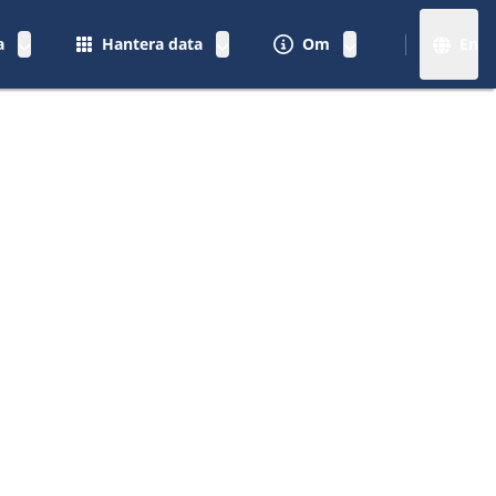
a
Hantera data
Om
En