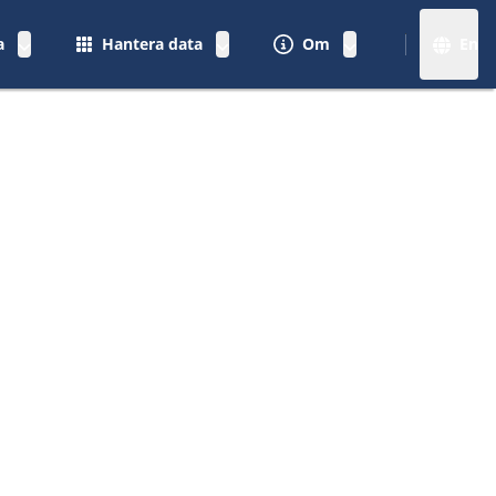
a
Hantera data
Om
En