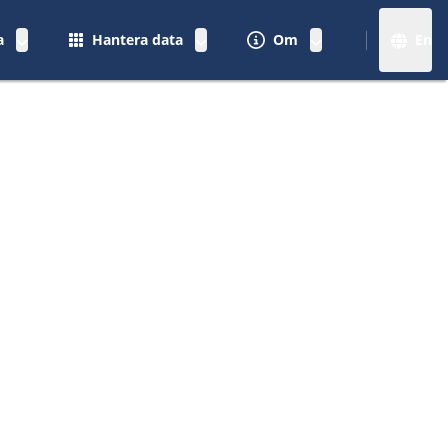
a
Hantera data
Om
En