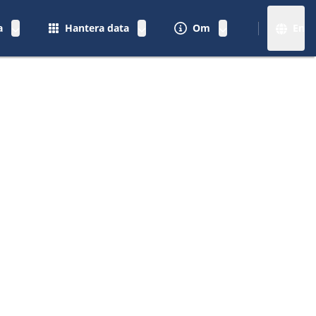
a
Hantera data
Om
En