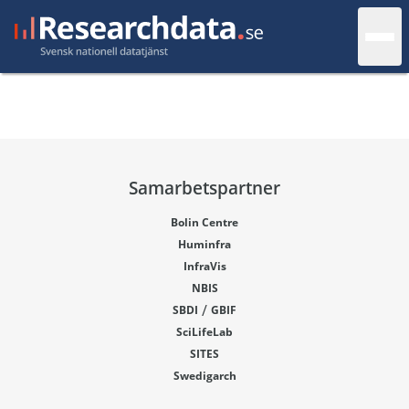
Samarbetspartner
Bolin Centre
Huminfra
InfraVis
NBIS
/
SBDI
GBIF
SciLifeLab
SITES
Swedigarch