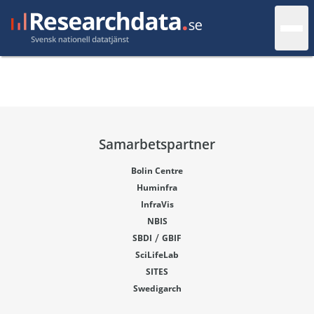
Samarbetspartner
Bolin Centre
Huminfra
InfraVis
NBIS
/
SBDI
GBIF
SciLifeLab
SITES
Swedigarch