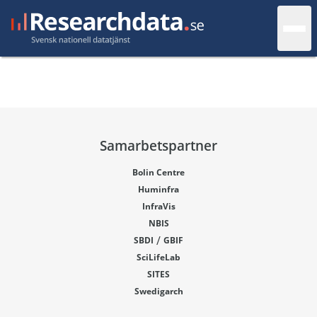
Samarbetspartner
Bolin Centre
Huminfra
InfraVis
NBIS
/
SBDI
GBIF
SciLifeLab
SITES
Swedigarch