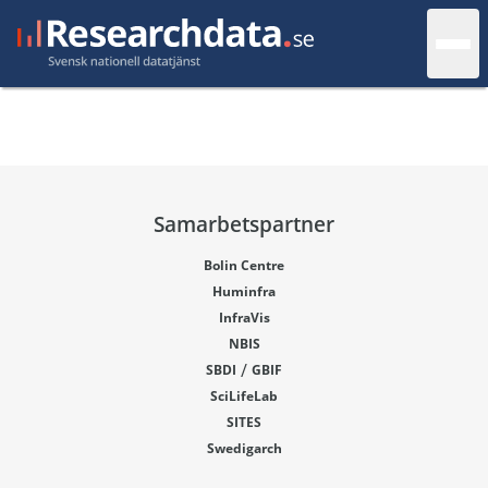
Samarbetspartner
Bolin Centre
Huminfra
InfraVis
NBIS
/
SBDI
GBIF
SciLifeLab
SITES
Swedigarch