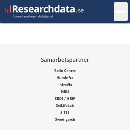
Samarbetspartner
Bolin Centre
Huminfra
InfraVis
NBIS
/
SBDI
GBIF
SciLifeLab
SITES
Swedigarch