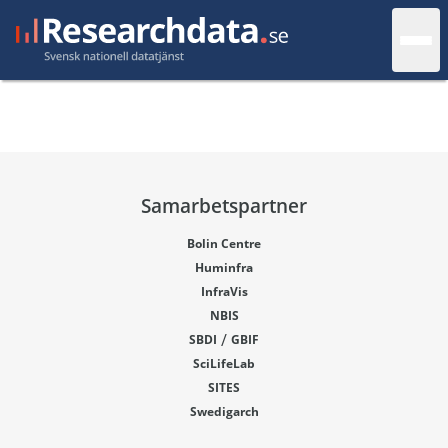
Samarbetspartner
Bolin Centre
Huminfra
InfraVis
NBIS
/
SBDI
GBIF
SciLifeLab
SITES
Swedigarch