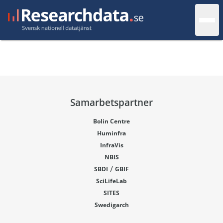
Samarbetspartner
Bolin Centre
Huminfra
InfraVis
NBIS
/
SBDI
GBIF
SciLifeLab
SITES
Swedigarch