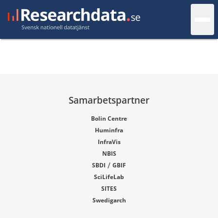
Samarbetspartner
Bolin Centre
Huminfra
InfraVis
NBIS
/
SBDI
GBIF
SciLifeLab
SITES
Swedigarch