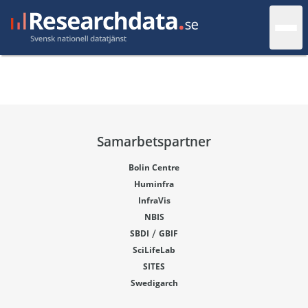
Samarbetspartner
Bolin Centre
Huminfra
InfraVis
NBIS
/
SBDI
GBIF
SciLifeLab
SITES
Swedigarch