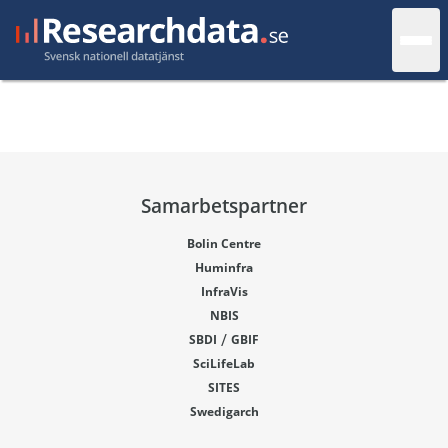
Samarbetspartner
Bolin Centre
Huminfra
InfraVis
NBIS
/
SBDI
GBIF
SciLifeLab
SITES
Swedigarch