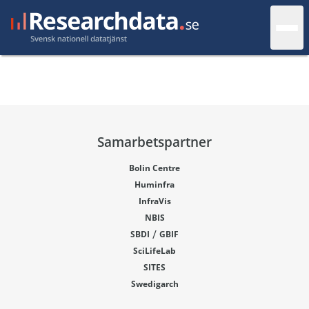
Samarbetspartner
Bolin Centre
Huminfra
InfraVis
NBIS
/
SBDI
GBIF
SciLifeLab
SITES
Swedigarch