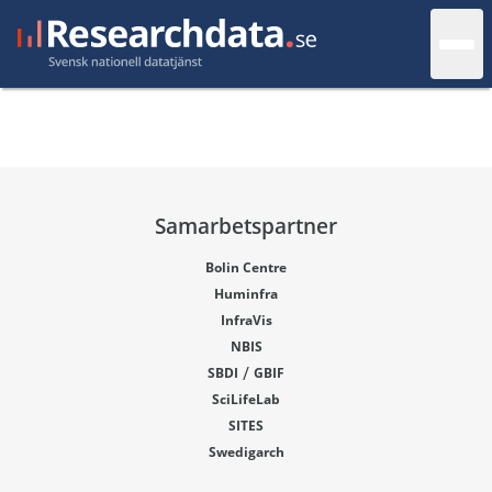
Samarbetspartner
Bolin Centre
Huminfra
InfraVis
NBIS
/
SBDI
GBIF
SciLifeLab
SITES
Swedigarch