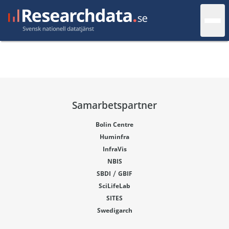
Samarbetspartner
Bolin Centre
Huminfra
InfraVis
NBIS
/
SBDI
GBIF
SciLifeLab
SITES
Swedigarch