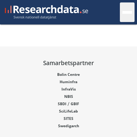
Samarbetspartner
Bolin Centre
Huminfra
InfraVis
NBIS
/
SBDI
GBIF
SciLifeLab
SITES
Swedigarch