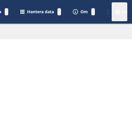
a
Hantera data
Om
En