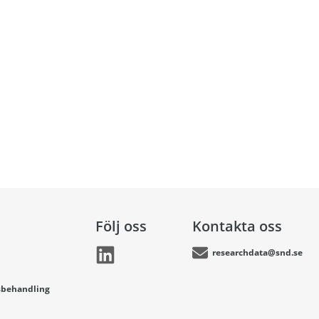
Följ oss
Kontakta oss
researchdata@snd.se
sbehandling