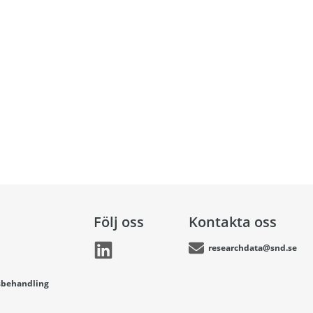
Följ oss
Kontakta oss
researchdata@snd.se
sbehandling