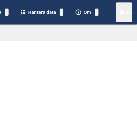
a
Hantera data
Om
En