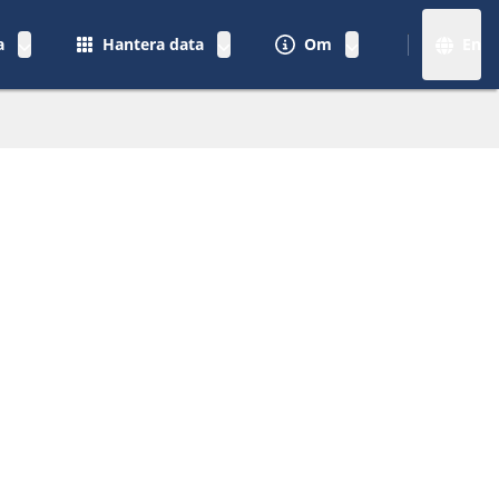
a
Hantera data
Om
En