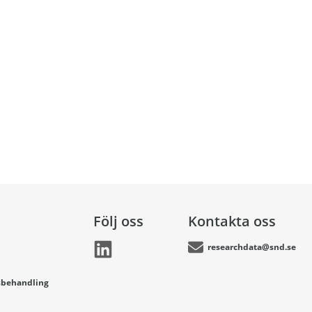
Följ oss
Kontakta oss
researchdata@snd.se
sbehandling