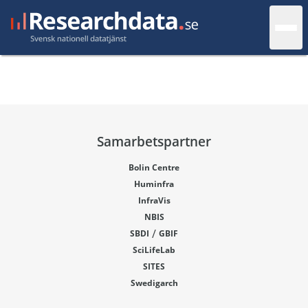
Samarbetspartner
Bolin Centre
Huminfra
InfraVis
NBIS
/
SBDI
GBIF
SciLifeLab
SITES
Swedigarch