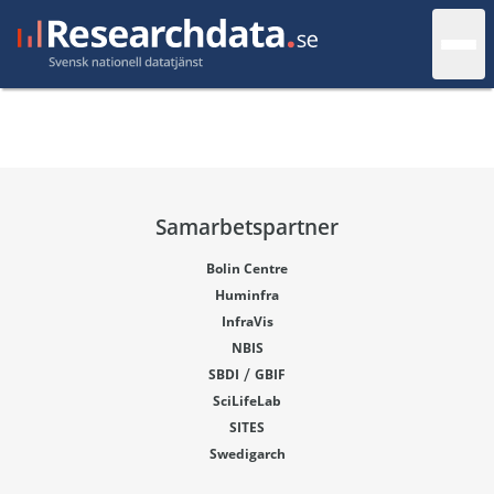
Samarbetspartner
Bolin Centre
Huminfra
InfraVis
NBIS
/
SBDI
GBIF
SciLifeLab
SITES
Swedigarch