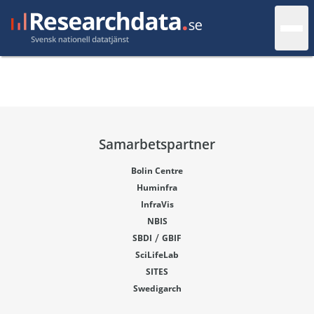
Samarbetspartner
Bolin Centre
Huminfra
InfraVis
NBIS
/
SBDI
GBIF
SciLifeLab
SITES
Swedigarch