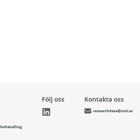
Följ oss
Kontakta oss
researchdata@snd.se
sbehandling