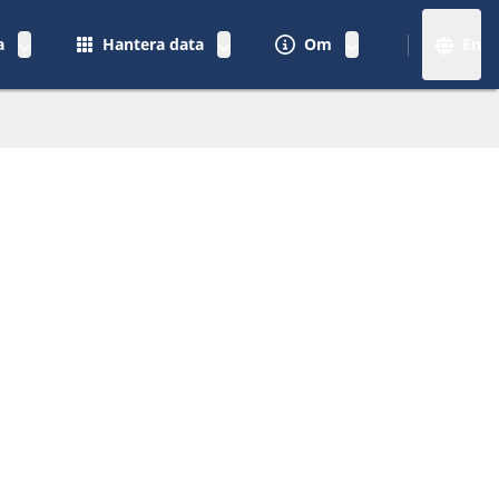
a
Hantera data
Om
En